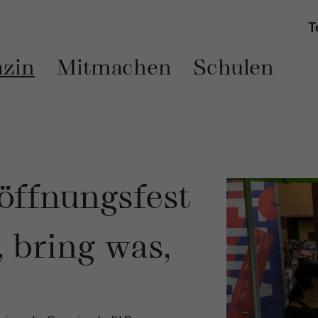
T
zin
Mitmachen
Schulen
röffnungsfest
bring was,