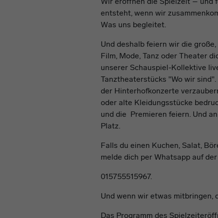
Wir eröffnen die Spielzeit – und 
entsteht, wenn wir zusammenkom
Was uns begleitet.
Und deshalb feiern wir die große
Film, Mode, Tanz oder Theater dic
unserer Schauspiel-Kollektive li
Tanztheaterstücks "Wo wir sind".
der Hinterhofkonzerte verzauber
oder alte Kleidungsstücke bedru
und die Premieren feiern. Und an
Platz.
Falls du einen Kuchen, Salat, Bör
melde dich per Whatsapp auf der
015755515967.
Und wenn wir etwas mitbringen, d
Das Programm des Spielzeiteröff