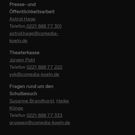
Presse- und
Öffentlichkeitsarbeit
Astrid Hage
Telefon
0221 888 77 301
astrid.hage@comedia-
koeln.de
Theaterkasse
Jürgen Pohl
Telefon
0221 888 77 222
vvk@comedia-koeln.de
Fragen rund um den
Schulbesuch
Susanne Brandhorst
,
Heike
Klinge
Telefon
0221 888 77 333
gruppen@comedia-koeln.de