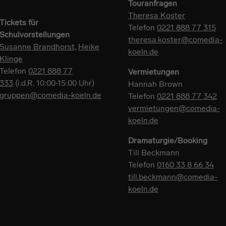
Touranfragen
Theresa Koster
Tickets für
Telefon
0221 888 77 315
Schulvorstellungen
theresa.koster@comedia-
Susanne Brandhorst
,
Heike
koeln.de
Klinge
Telefon
0221 888 77
Vermietungen
333
(i.d.R. 10:00-15:00 Uhr)
Hannah Brown
gruppen@comedia-koeln.de
Telefon
0221 888 77 342
vermietungen@comedia-
koeln.de
Dramaturgie/Booking
Till Beckmann
Telefon
0160 33 8 66 34
till.beckmann@comedia-
koeln.de