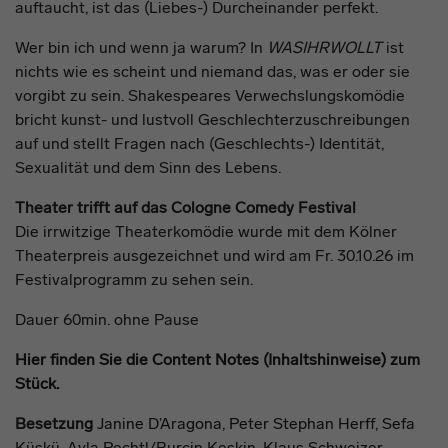
auftaucht, ist das (Liebes-) Durcheinander perfekt.
Wer bin ich und wenn ja warum? In
WASIHRWOLLT
ist
nichts wie es scheint und niemand das, was er oder sie
vorgibt zu sein. Shakespeares Verwechslungskomödie
bricht kunst- und lustvoll Geschlechterzuschreibungen
auf und stellt Fragen nach (Geschlechts-) Identität,
Sexualität und dem Sinn des Lebens.
Theater trifft auf das Cologne Comedy Festival
Die irrwitzige Theaterkomödie wurde mit dem Kölner
Theaterpreis ausgezeichnet und wird am Fr. 30.10.26 im
Festivalprogramm zu sehen sein.
Dauer 60min. ohne Pause
Hier finden Sie die Content Notes (Inhaltshinweise) zum
Stück.
Besetzung
Janine D’Aragona
,
Peter Stephan Herff
,
Sefa
Küskü
,
Ayla Pechtl
/
Burçin Keskin
,
Klaus Schweizer
,