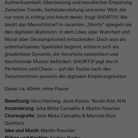
Aufmerksamkeit, Überbietung und moralischer Empörung.
Zwischen Trends, Selbstdarstellung und einer Welt, die
nur noch in richtig und falsch denkt, fragt SHORTS!: Wo
bleibt das Menschliche? In rasanten „Shorts“ spiegeln sie
den digitalen Wahnsinn, in dem Likes über Wahrheit und
Moral über Deutungshoheit entscheiden. Doch was als
unterhaltsames Spektakel beginnt, entlarvt sich als
gnadenlose Dynamik, die Vorurteile zementiert und
faschistoide Muster befördert. SHORTS! jagt durch
Perfektion und Chaos – auf der Suche nach den
Zwischentönen jenseits der digitalen Empörungskultur.
Dauer ca. 60min. ohne Pause
Besetzung:
Nico Hartwig,
Josie Kalies
,
YeoJin Kim
, N.N.
Inszenierung:
Julia Mota Carvalho
&
Martin Rascher
Choreografie:
Julia Mota Carvalho
& Marcela Ruiz
Quintero
Idee und Musik:
Martin Rascher
Bühne und Kostüm:
Andrea Barba