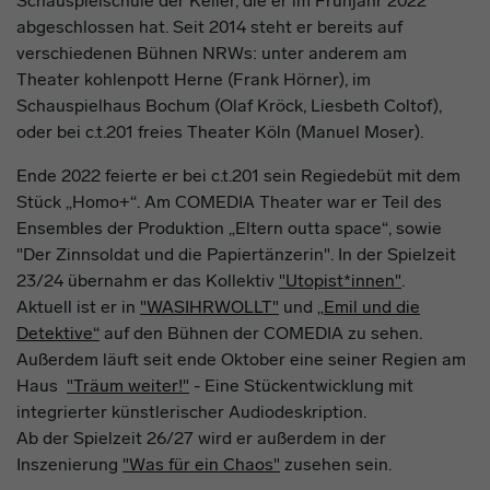
Schauspielschule der Keller, die er im Frühjahr 2022
abgeschlossen hat. Seit 2014 steht er bereits auf
verschiedenen Bühnen NRWs: unter anderem am
Theater kohlenpott Herne (Frank Hörner), im
Schauspielhaus Bochum (Olaf Kröck, Liesbeth Coltof),
oder bei c.t.201 freies Theater Köln (Manuel Moser).
Ende 2022 feierte er bei c.t.201 sein Regiedebüt mit dem
Stück „Homo+“. Am COMEDIA Theater war er Teil des
Ensembles der Produktion „Eltern outta space“, sowie
"Der Zinnsoldat und die Papiertänzerin". In der Spielzeit
23/24 übernahm er das Kollektiv
"Utopist*innen"
.
Aktuell ist er in
"WASIHRWOLLT"
und
„Emil und die
Detektive“
auf den Bühnen der COMEDIA zu sehen.
Außerdem läuft seit ende Oktober eine seiner Regien am
Haus
"Träum weiter!"
- Eine Stückentwicklung mit
integrierter künstlerischer Audiodeskription.
Ab der Spielzeit 26/27 wird er außerdem in der
Inszenierung
"Was für ein Chaos"
zusehen sein.