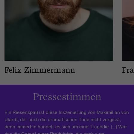
Felix Zimmermann
Fra
Pressestimmen
Ein Riesenspaß ist diese Inszenierung von Maximilian von
Ulardt, der auch die dramatischen Töne nicht vergisst,
denn immerhin handelt es sich um eine Tragödie. […] War
das die Geburt einer Produktion, die noch zum