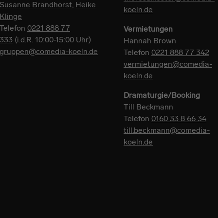
Susanne Brandhorst
,
Heike
koeln.de
Klinge
Telefon
0221 888 77
Vermietungen
333
(i.d.R. 10:00-15:00 Uhr)
Hannah Brown
gruppen@comedia-koeln.de
Telefon
0221 888 77 342
vermietungen@comedia-
koeln.de
Dramaturgie/Booking
Till Beckmann
Telefon
0160 33 8 66 34
till.beckmann@comedia-
koeln.de