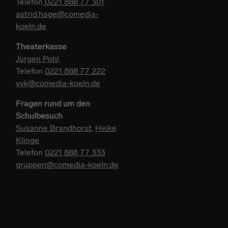
Telefon
0221 888 77 301
astrid.hage@comedia-
koeln.de
Theaterkasse
Jürgen Pohl
Telefon
0221 888 77 222
vvk@comedia-koeln.de
Fragen rund um den
Schulbesuch
Susanne Brandhorst
,
Heike
Klinge
Telefon
0221 888 77 333
gruppen@comedia-koeln.de