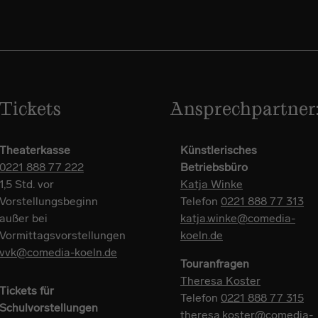
Tickets
Ansprechpartner
Theaterkasse
Künstlerisches
0221 888 77 222
Betriebsbüro
1,5 Std. vor
Katja Winke
Vorstellungsbeginn
Telefon
0221 888 77 313
außer bei
katja.winke@comedia-
Vormittagsvorstellungen
koeln.de
vvk@comedia-koeln.de
Touranfragen
Theresa Koster
Tickets für
Telefon
0221 888 77 315
Schulvorstellungen
theresa.koster@comedia-