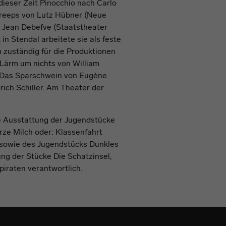
dieser Zeit Pinocchio nach Carlo
Creeps von Lutz Hübner (Neue
 Jean Debefve (Staatstheater
n Stendal arbeitete sie als feste
 zuständig für die Produktionen
 Lärm um nichts von William
 Das Sparschwein von Eugène
ich Schiller. Am Theater der
 Ausstattung der Jugendstücke
rze Milch oder: Klassenfahrt
sowie des Jugendstücks Dunkles
ung der Stücke Die Schatzinsel,
iraten verantwortlich.