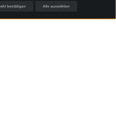
ahl bestätigen
Alle auswählen
Inhalt & Termine
e
Hinweis
20:00 Uhr