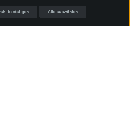
ahl bestätigen
Alle auswählen
Inhalt & Termine
e
Tickets
19:00 Uhr