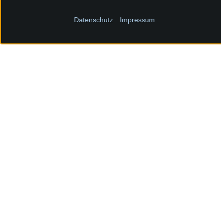
Datenschutz
Impressum
Der Wiesbadener Comedian Cüney
seinem neuen Programm „DRAMA
Reise durch die Wirrungen des A
gescheiterten Beziehungen, Ident
nostalgischen Sehnsucht. Dabei 
nicht alles im Leben verstehen – e