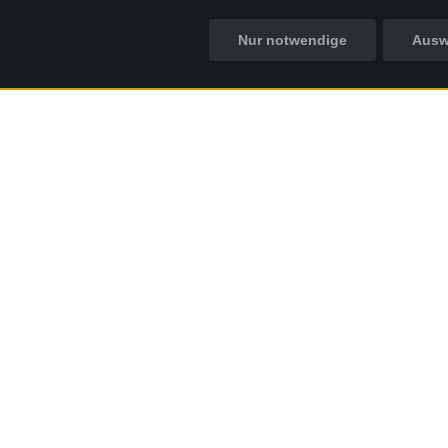
Nur notwendige
Ausw
Termin
t Akan präsentiert mit
 KING“ eine humorvolle
lltags – irgendwo zwischen
So 01.11.2026
itätskrisen und der
macht er klar: Man muss
r tut’s schließlich selbst