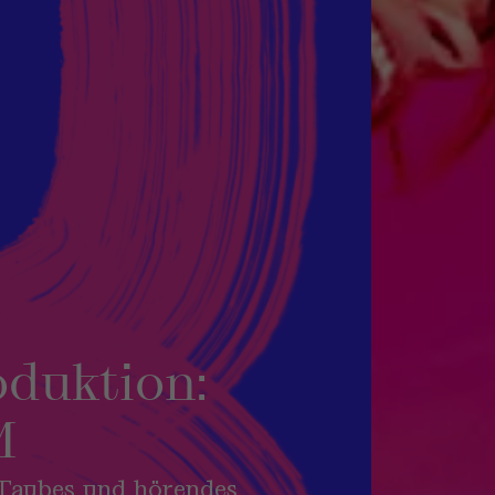
oduktion:
M
 Taubes und hörendes