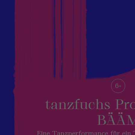
6+
tanzfuchs Pr
BÄÄ
Eine Tanzperformance für ein