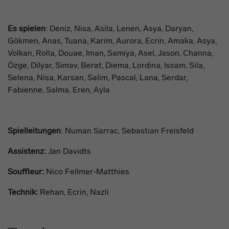
E
s spielen
:
Deniz, Nisa, Asila, Lenen, Asya, Daryan,
Gökmen, Anas, Tuana
, Karim, Aurora, Ecrin, Amaka
, Asya,
Volkan
, Rolla,
Douae
, Iman, Samiya, Asel
, Jason,
Channa,
Özge
,
Dilyar
, Simav, Berat, Diema
, Lordina, Issam, Sila,
Selena
, Nisa,
Karsan, Salim,
Pascal, Lana, Serdar,
Fabienne
, Salma, Eren, Ayla
Spielleitung
en
:
Numan Sarrac,
Sebastian Freisfeld
Assistenz:
Jan Davidts
Souffleur:
Nico Fellmer-Matthies
Technik:
Rehan, Ecrin, Nazli