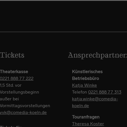
Tickets
Ansprechpartner
Theaterkasse
Künstlerisches
0221 888 77 222
Betriebsbüro
1,5 Std. vor
Katja Winke
Vorstellungsbeginn
Telefon
0221 888 77 313
außer bei
katja.winke@comedia-
Vormittagsvorstellungen
koeln.de
vvk@comedia-koeln.de
Touranfragen
Theresa Koster