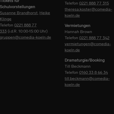
Tickets für
Telefon
0221 888 77 315
Schulvorstellungen
theresa.koster@comedia-
Susanne Brandhorst
,
Heike
koeln.de
Klinge
Telefon
0221 888 77
Vermietungen
333
(i.d.R. 10:00-15:00 Uhr)
Hannah Brown
gruppen@comedia-koeln.de
Telefon
0221 888 77 342
vermietungen@comedia-
koeln.de
Dramaturgie/Booking
Till Beckmann
Telefon
0160 33 8 66 34
till.beckmann@comedia-
koeln.de