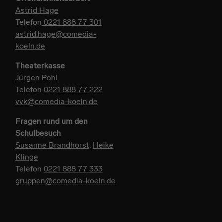
Astrid Hage
Telefon
0221 888 77 301
astrid.hage@comedia-
koeln.de
Theaterkasse
Jürgen Pohl
Telefon
0221 888 77 222
vvk@comedia-koeln.de
Fragen rund um den
Schulbesuch
Susanne Brandhorst
,
Heike
Klinge
Telefon
0221 888 77 333
gruppen@comedia-koeln.de