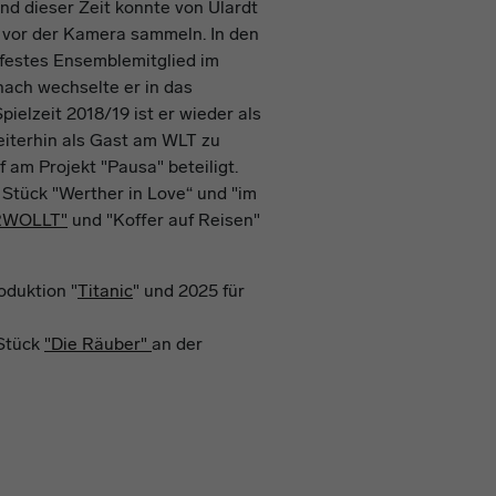
nd dieser Zeit konnte von Ulardt
d vor der Kamera sammeln. In den
 festes Ensemblemitglied im
ach wechselte er in das
ielzeit 2018/19 ist er wieder als
weiterhin als Gast am WLT zu
 am Projekt "Pausa" beteiligt.
Stück "Werther in Love“ und "im
RWOLLT"
und "Koffer auf Reisen"
oduktion "
Titanic
" und 2025 für
 Stück
"Die Räuber"
an der