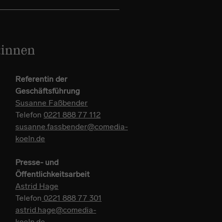
:innen
Referentin der
Geschäftsführung
Susanne Faßbender
Telefon
0221 888 77 112
susanne.fassbender@comedia-
koeln.de
Presse- und
Öffentlichkeitsarbeit
Astrid Hage
Telefon
0221 888 77 301
astrid.hage@comedia-
koeln.de