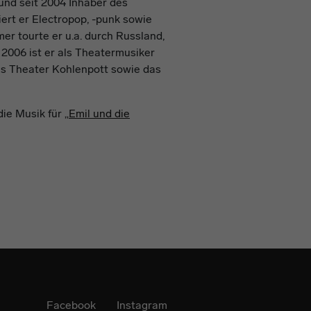
und seit 2004 Inhaber des
iert er Electropop, -punk sowie
r tourte er u.a. durch Russland,
 2006 ist er als Theatermusiker
as Theater Kohlenpott sowie das
ie Musik für
„Emil und die
Facebook
Instagram