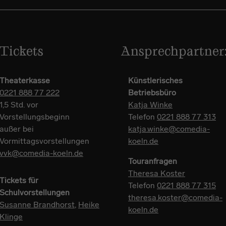
Tickets
Ansprechpartner
Theaterkasse
Künstlerisches
0221 888 77 222
Betriebsbüro
1,5 Std. vor
Katja Winke
Vorstellungsbeginn
Telefon
0221 888 77 313
außer bei
katja.winke@comedia-
Vormittagsvorstellungen
koeln.de
vvk@comedia-koeln.de
Touranfragen
Theresa Koster
Tickets für
Telefon
0221 888 77 315
Schulvorstellungen
theresa.koster@comedia-
Susanne Brandhorst
,
Heike
koeln.de
Klinge