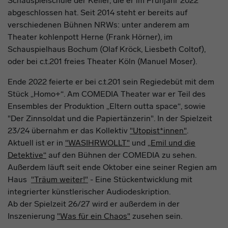
Schauspielschule der Keller, die er im Frühjahr 2022
abgeschlossen hat. Seit 2014 steht er bereits auf
verschiedenen Bühnen NRWs: unter anderem am
Theater kohlenpott Herne (Frank Hörner), im
Schauspielhaus Bochum (Olaf Kröck, Liesbeth Coltof),
oder bei c.t.201 freies Theater Köln (Manuel Moser).
Ende 2022 feierte er bei c.t.201 sein Regiedebüt mit dem
Stück „Homo+“. Am COMEDIA Theater war er Teil des
Ensembles der Produktion „Eltern outta space“, sowie
"Der Zinnsoldat und die Papiertänzerin". In der Spielzeit
23/24 übernahm er das Kollektiv
"Utopist*innen"
.
Aktuell ist er in
"WASIHRWOLLT"
und
„Emil und die
Detektive“
auf den Bühnen der COMEDIA zu sehen.
Außerdem läuft seit ende Oktober eine seiner Regien am
Haus
"Träum weiter!"
- Eine Stückentwicklung mit
integrierter künstlerischer Audiodeskription.
Ab der Spielzeit 26/27 wird er außerdem in der
Inszenierung
"Was für ein Chaos"
zusehen sein.