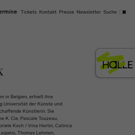
Suchen
ermine
Tickets
Kontakt
Presse
Newsletter
Suche
x
in Belgien, erhielt ihre
g Universität der Künste und
schaffende Künstlerin. Sie
ene K. Cie, Pascale Touzeau,
riele Koch / Irina Hortin, Catinca
 Legakis, Thomas Lehmen,