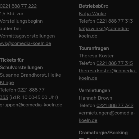
0221 888 77 222
Betriebsbüro
1,5 Std. vor
Katja Winke
Vorstellungsbeginn
Telefon
0221 888 77 313
außer bei
katja.winke@comedia-
Vormittagsvorstellungen
koeln.de
vvk@comedia-koeln.de
Touranfragen
Theresa Koster
Tickets für
Telefon
0221 888 77 315
Schulvorstellungen
theresa.koster@comedia-
Susanne Brandhorst
,
Heike
koeln.de
Klinge
Telefon
0221 888 77
Vermietungen
333
(i.d.R. 10:00-15:00 Uhr)
Hannah Brown
gruppen@comedia-koeln.de
Telefon
0221 888 77 342
vermietungen@comedia-
koeln.de
Dramaturgie/Booking