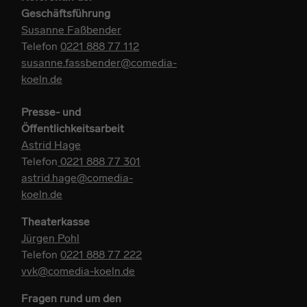
Geschäftsführung
Susanne Faßbender
Telefon
0221 888 77 112
susanne.fassbender@comedia-
koeln.de
Presse- und
Öffentlichkeitsarbeit
Astrid Hage
Telefon
0221 888 77 301
astrid.hage@comedia-
koeln.de
Theaterkasse
Jürgen Pohl
Telefon
0221 888 77 222
vvk@comedia-koeln.de
Fragen rund um den