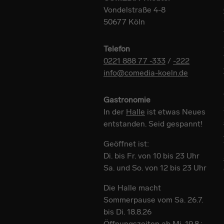
Vondelstraße 4-8
50677 Köln
Telefon
0221 888 77 -333
/
-222
info@comedia-koeln.de
Gastronomie
In der
Halle
ist etwas Neues
entstanden. Seid gespannt!
Geöffnet ist:
Di. bis Fr. von 10 bis 23 Uhr
Sa. und So. von 12 bis 23 Uhr
Die Halle macht
Sommerpause vom Sa. 26.7.
bis Di. 18.8.26
Öffnungszeiten ab Mi. 19.8.: