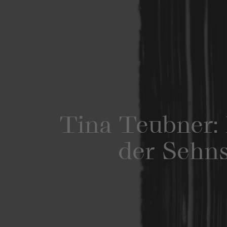
Tina Teubner: 
der Sehn