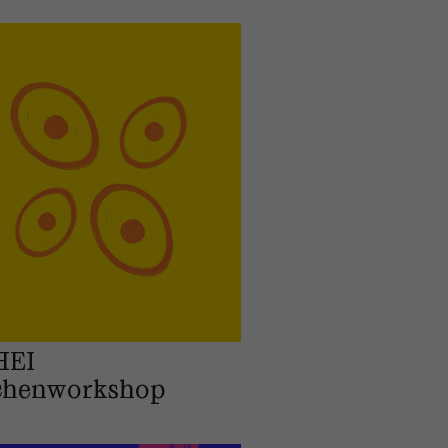
HEI
chenworkshop