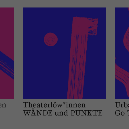
en
Theaterlöw*innen
Urb
WÄNDE und PUNKTE
Go 