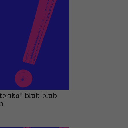
terika* blub blub
h