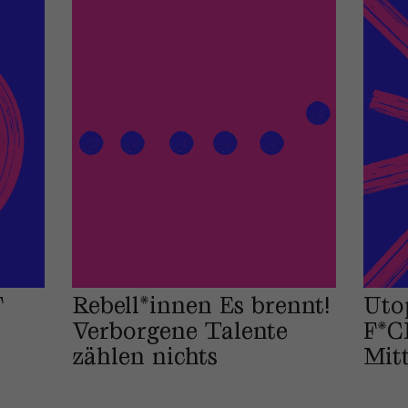
F
Rebell*innen Es brennt!
Uto
Verborgene Talente
F*C
zählen nichts
Mit