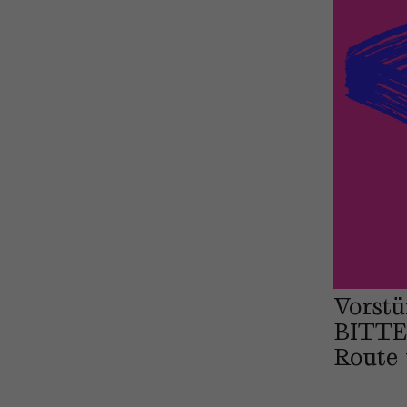
Vorst
BITT
Route 