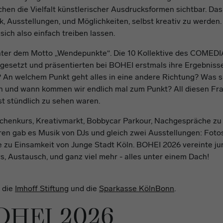
hen die Vielfalt künstlerischer Ausdrucksformen sichtbar. Das 
k, Ausstellungen, und Möglichkeiten, selbst kreativ zu werden.
ich also einfach treiben lassen.
unter dem Motto „Wendepunkte“. Die 10 Kollektive des COMEDI
esetzt und präsentierten bei BOHEI erstmals ihre Ergebniss
r? An welchem Punkt geht alles in eine andere Richtung? Was s
in und wann kommen wir endlich mal zum Punkt? All diesen Frag
st stündlich zu sehen waren.
chenkurs, Kreativmarkt, Bobbycar Parkour, Nachgespräche zu
ören gab es Musik von DJs und gleich zwei Ausstellungen: Fo
e zu Einsamkeit von Junge Stadt Köln. BOHEI 2026 vereinte j
ys, Austausch, und ganz viel mehr - alles unter einem Dach!
 die
Imhoff Stiftung
und die
Sparkasse KölnBonn
.
OHEI 2026