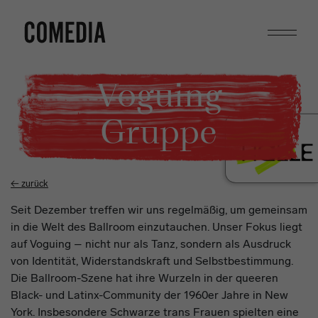
Suchen
Programm
Voguing
Unsere Stücke
Über uns
Gruppe
Festivals
Comedia in der Südstadt
Magazin
Unsere Gäste
510 Comedia in Köln
Mitmachen
Mülheim
← zurück
Mitreden
Schulen
Seit Dezember treffen wir uns regelmäßig, um gemeinsam
Mitspielen
in die Welt des Ballroom einzutauchen. Unser Fokus liegt
Für Klassen & Gruppen
auf Voguing – nicht nur als Tanz, sondern als Ausdruck
Mitsingen
Für Multiplikator*innen
von Identität, Widerstandskraft und Selbstbestimmung.
Tickets
Termine
Kontakt
Presse
Newsletter
Die Ballroom-Szene hat ihre Wurzeln in der queeren
Praktika
Kooperationen & Projekte
Black- und Latinx-Community der 1960er Jahre in New
Express Yourself Voguing-
York. Insbesondere Schwarze trans Frauen spielten eine
Suchen